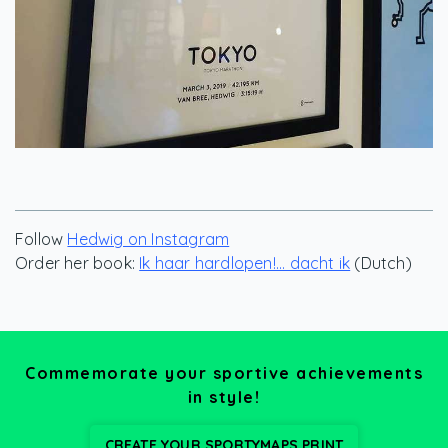
Follow
Hedwig on Instagram
Order her book:
Ik haar hardlopen!... dacht ik
(Dutch)
Commemorate your sportive achievements
in style!
CREATE YOUR SPORTYMAPS PRINT