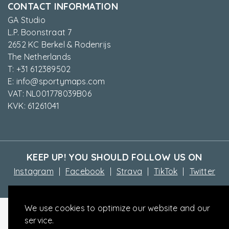
CONTACT INFORMATION
GA Studio
L.P. Boonstraat 7
2652 KC Berkel & Rodenrijs
The Netherlands
T: +31 612389502
E: info@sportymaps.com
VAT: NL001778039B06
KVK: 61261041
KEEP UP! YOU SHOULD FOLLOW US ON
Instagram
Facebook
Strava
TikTok
Twitter
We use cookies to optimize our website and our
service.