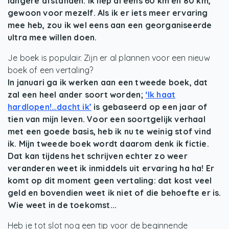
langere afstanden. Ik liep al eens 60 km en 80 km,
gewoon voor mezelf. Als ik er iets meer ervaring
mee heb, zou ik wel eens aan een georganiseerde
ultra mee willen doen.
Je boek is populair. Zijn er al plannen voor een nieuw
boek of een vertaling?
In januari ga ik werken aan een tweede boek, dat
zal een heel ander soort worden;
‘Ik haat
hardlopen!…dacht ik’
is gebaseerd op een jaar of
tien van mijn leven. Voor een soortgelijk verhaal
met een goede basis, heb ik nu te weinig stof vind
ik. Mijn tweede boek wordt daarom denk ik fictie.
Dat kan tijdens het schrijven echter zo weer
veranderen weet ik inmiddels uit ervaring ha ha! Er
komt op dit moment geen vertaling: dat kost veel
geld en bovendien weet ik niet of die behoefte er is.
Wie weet in de toekomst...
Heb je tot slot nog een tip voor de beginnende