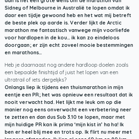
dan is het een grote wens om de marathon van
Sidney of Melbourne in Australië te lopen omdat ik
daar een tijdje gewoond heb en het wat mij betreft
de beste plek op aarde is. Verder lijkt de Arctic
marathon me fantastisch vanwege mijn voorliefde
voor hardlopen in de kou… ik kan zo eindeloos
doorgaan; er zijn echt zoveel mooie bestemmingen
en marathons…
Heb je daarnaast nog andere hardloop doelen zoals
een bepaalde finishtijd of juist het lopen van een
ultratrail of iets dergelijks?
Onlangs liep ik tijdens een thuismarathon in mijn
eentje een PR; het was opnieuw een resultaat dat ik
nooit verwacht had. Het lijkt me leuk om op die
manier nog eens onverwacht een verbetering neer
te zetten en dan dus Sub 3.10 te lopen, maar met
mijn huidige PR kan ik prima ‘mijn kist in’ ha ha! Ik
ben er heel blij mee en trots op. Ik flirt nu meer met